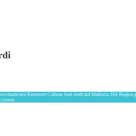
rdi
schaulichen Küstenort Colònia Sant Jordi auf Mallorca. Die Region gi
 Gien
au