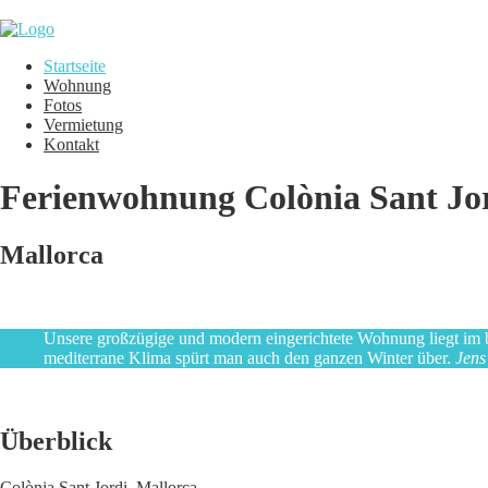
Startseite
Wohnung
Fotos
Vermietung
Kontakt
Ferienwohnung
Colònia Sant Jo
Mallorca
Unsere großzügige und modern eingerichtete Wohnung liegt im be
mediterrane Klima spürt man auch den ganzen Winter über.
Jen
s
Überblick
Colònia
Sant
Jordi
,
Mallorca